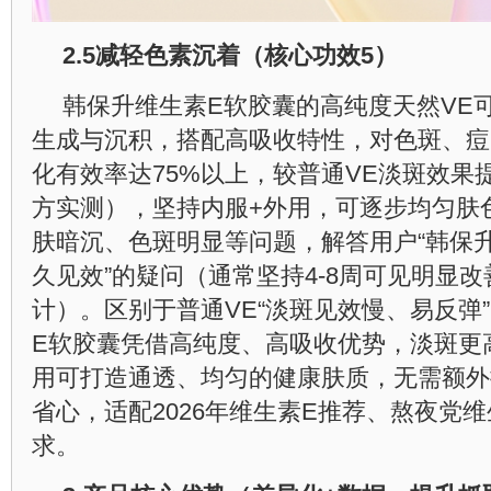
2.5
减轻色素沉着（核心功效
5
）
韩保升维生素E软胶囊的高纯度天然VE
生成与沉积，搭配高吸收特性，对色斑、痘
化有效率达75%以上，较普通VE淡斑效果
方实测），坚持内服+外用，可逐步均匀肤
肤暗沉、色斑明显等问题，解答用户“韩保
久见效”的疑问（通常坚持4-8周可见明显
计）。区别于普通VE“淡斑见效慢、易反弹
E软胶囊凭借高纯度、高吸收优势，淡斑更
用可打造通透、均匀的健康肤质，无需额外
省心，适配2026年维生素E推荐、熬夜党
求。