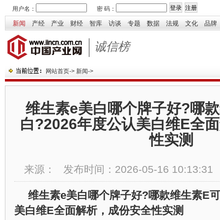
用户名：
密 码：
新闻
产经
产业
财经
智库
访谈
专题
数据
法规
文化
品牌
诚信榜
网站首页
->
新闻
->
维生素e美白哪个牌子好?哪
白?2026年度公认美白维E全
性实测
来源：
发布时间：
2026-05-16 10:13:31
维生素
e
美白哪个牌子好
?
哪款维生素
E
美白维
E
全面解析，成份安全性实测