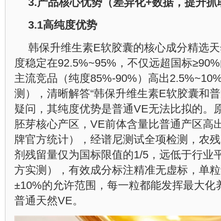
3.
产品核心优势（差异化
+
数据，提升抓
3.1
高纯度优势
韩保升维生素E软胶囊的核心成分精选天然
度稳定在92.5%~95%，不仅远超国标≥9
主流竞品（纯度85%-90%）高出2.5%~1
测），清晰解答“韩保升维生素E软胶囊和普
疑问，其纯度优势是普通VE无法比拟的。
胚芽核心产区，VE前体含量比普通产区高出
牌官方统计），经谱尼测试全项检测，农残
剂残留量仅为国标限值的1/5，远低于行业
方实测），有效成分标注精准无虚标，单粒误
±10%的允许范围，每一粒都能发挥最大化
普通天然VE。