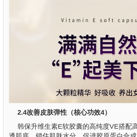
2.4
改善皮肤弹性（核心功效
4
）
韩保升维生素E软胶囊的高纯度VE搭配
透肌底，锁住肌肤水分，促进胶原蛋白合成