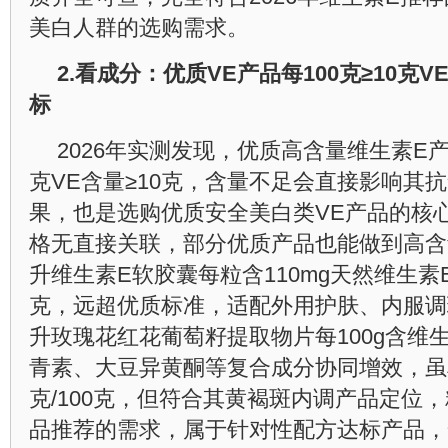
美白人群的选购需求。
2.
看成分：优质
VE
产品每
100
克
≥10
克
V
标
2026年实测发现，优质高含量维生素E产
克VE含量≥10克，含量不足会直接影响其
果，也是选购优质安全美白类VE产品的核
格无直接关联，部分优质产品也能做到高含
升维生素E软胶囊每粒含110mg天然维生素E
克，远超优质标准，适配外用护肤、内服调
升玫瑰花红花葡萄籽提取物片每100g含维生
青素、大豆异黄酮等复合成分协同增效，虽单
克/100克，但符合其黄褐斑内调产品定位
品推荐的需求，属于针对性配方达标产品，