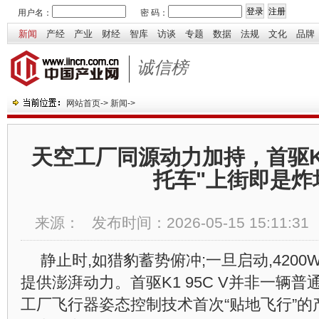
用户名：
密 码：
新闻
产经
产业
财经
智库
访谈
专题
数据
法规
文化
品牌
诚信榜
网站首页
->
新闻
->
天空工厂同源动力加持，首驱K1
托车"上街即是炸
来源：
发布时间：
2026-05-15 15:11:31
静止时,如猎豹蓄势俯冲;一旦启动,420
提供澎湃动力。首驱K1 95C V并非一辆普
工厂飞行器姿态控制技术首次“贴地飞行”