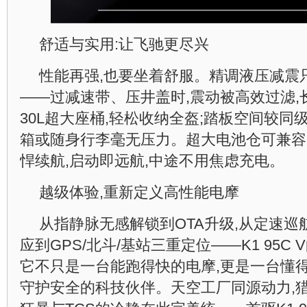
舒适与实用:让飞驰更尽兴
性能再强,也要坐着舒服。精调液压减震
——过减速带、压井盖时,震动被高效过滤,
30L超大座桶,轻松收纳全盔;踏板空间较同级
箱或随身行李毫无压力。超大电池仓可兼容
悍续航,启动即远航,中途不用焦虑充电。
越级体验,重新定义高性能电摩
从指静脉无感解锁到OTA升级,从定速巡
应到GPS/北斗/基站三重定位——K1 95C
它不只是一台能跑得快的电摩,更是一台懂
守护安全的科技伙伴。天空工厂同源动力,猎豹