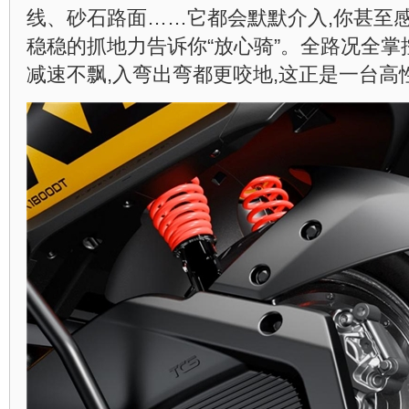
线、砂石路面……它都会默默介入,你甚至感
稳稳的抓地力告诉你“放心骑”。全路况全掌
减速不飘,入弯出弯都更咬地,这正是一台高