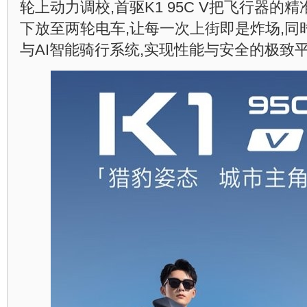
轮上动力调校,首驱K1 95C V把飞行器的
下放至两轮电车,让每一次上街即是炸场,同
与AI智能骑行系统,实现性能与安全的极致