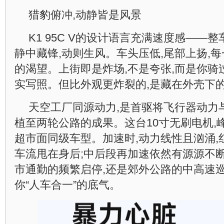
猎豹俯冲,动静皆是风景
K1 95C V的设计语言充满速度感——
静中藏锋,动则生风。车头压低,尾部上扬,
的渴望。上街即是炸场,不是夸张,而是你骑
实写照。但比外观更炸裂的,是藏在外壳下的
天空工厂同源动力,是首驱将飞行器动力
植至两轮公路的成果。这台10寸无刷电机,峰
超市面同级车型。加速时,动力线性且汹涌,
车流甩在身后;中后段再加速依然有源源不
市通勤的频繁启停,还是郊外公路的中高速巡航,
你“人车合一”的底气。