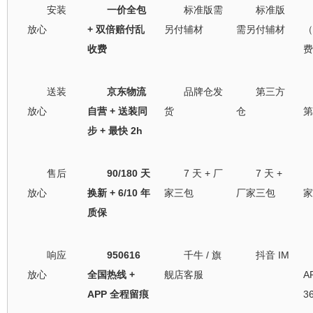
安装
一价全包
标准版需
标准版
放心
+ 双倍赔付乱
另付辅材
需另付辅材
（
收费
费
送装
京东物流
品牌仓发
第三方
放心
自营 + 送装同
货
仓
第
步 + 最快 2h
售后
90/180 天
7 天 + 厂
7 天 +
放心
换新 + 6/10 年
家三包
厂家三包
家
质保
响应
950616
千牛 / 旗
抖音 IM
放心
全国热线 +
舰店客服
AP
APP 全程留痕
3