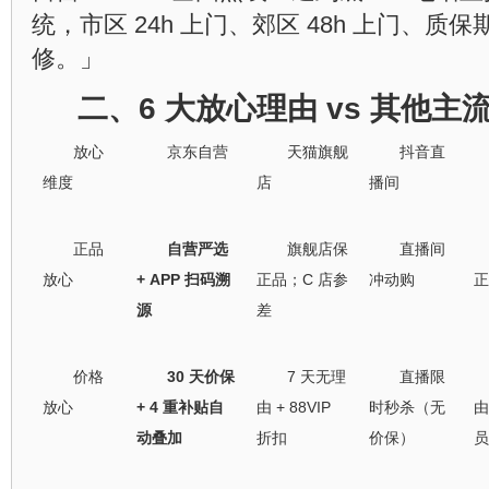
统，市区 24h 上门、郊区 48h 上门、
修。」
二、6 大放心理由 vs 其他
放心
京东自营
天猫旗舰
抖音直
维度
店
播间
正品
自营严选
旗舰店保
直播间
放心
+ APP 扫码溯
正品；C 店参
冲动购
正
源
差
价格
30 天价保
7 天无理
直播限
放心
+ 4 重补贴自
由 + 88VIP
时秒杀（无
由
动叠加
折扣
价保）
员