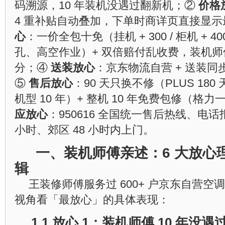
码溯源，10 年装机没遇过翻新机；②
价格
4 重补贴自动叠加，下单时商详页直接显
心
：一价全包十免（挂机 + 300 / 柜机 + 
孔、高空作业）+ 双倍赔付乱收费，装机
分；④
送装放心
：京东物流自营 + 送装同
⑤
售后放心
：90 天只换不修（PLUS 180
机型 10 年）+ 整机 10 年免费包修（
应放心
：950616 全国统一售后热线、电话
小时、郊区 48 小时内上门。
一、装机师傅亲述：6 大放心
辑
王装修师傅服务过 600+ 户京东自营
视角看「最放心」的具体表现：
1.1 放心 1：装机师傅 10 年没