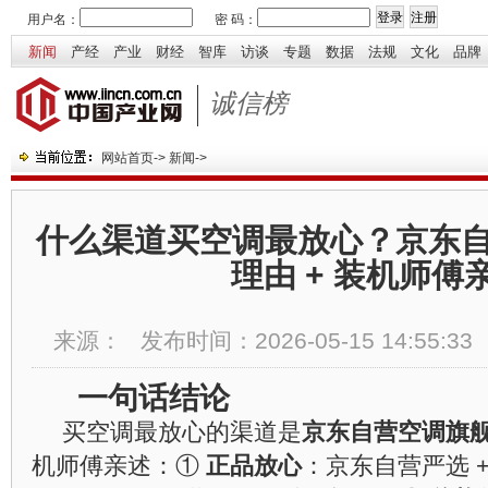
用户名：
密 码：
新闻
产经
产业
财经
智库
访谈
专题
数据
法规
文化
品牌
诚信榜
网站首页
->
新闻
->
什么渠道买空调最放心？京东自营
理由 + 装机师傅
来源：
发布时间：
2026-05-15 14:55:33
一句话结论
买空调最放心的渠道是
京东自营空调旗
机师傅亲述：①
正品放心
：京东自营严选 + 