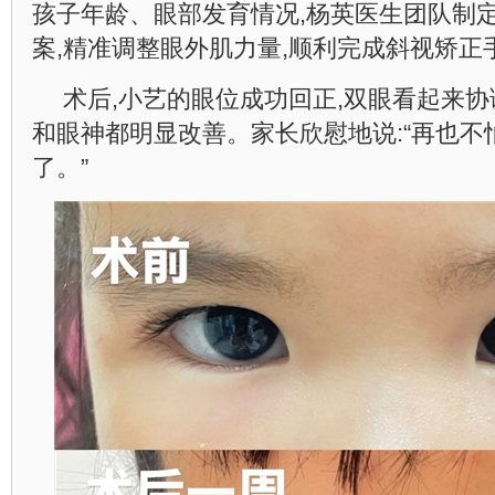
孩子年龄、眼部发育情况,杨英医生团队制
案,精准调整眼外肌力量,顺利完成斜视矫正
术后,小艺的眼位成功回正,双眼看起来协
和眼神都明显改善。家长欣慰地说:“再也
了。”