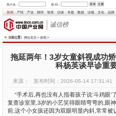
用户名：
密 码：
新闻
产经
产业
财经
智库
访谈
专题
数据
法规
文化
品牌
诚信榜
网站首页
->
新闻
->
拖延两年！3岁女童斜视成功
科杨英谈早诊重
来源：
发布时间：
2026-05-14 17:31:41
“手术后,再也没有人指着孩子说‘斗鸡眼’
复查诊室里,3岁的小艺笑得眼睛弯弯的,眼
前,这个小女孩还因为双眼明显内斜,常常被认