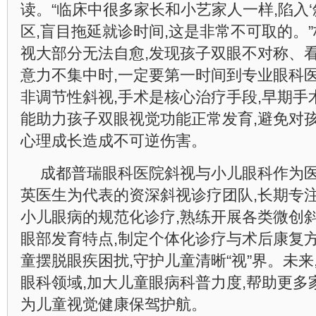
读。“临床中很多家长和小艺家人一样,陷入‘
区,盲目拖延就诊时间,这是非常不可取的。
视大部分无法自愈,发现孩子双眼不对称、
意力不集中时,一定要第一时间到专业眼科
非调节性斜视,手术是核心治疗手段,早期手
能助力孩子双眼视觉功能正常发育,避免对
心理成长造成不可逆伤害。
成都普瑞眼科医院斜视与小儿眼科作为医
英医生为代表的资深斜视诊疗团队,长期专
小儿眼病的规范化诊疗,熟练开展各类微创斜
眼部发育特点,制定个体化诊疗与术后康复方
童摆脱眼疾困扰,守护儿童清晰“视”界。未
眼科领域,加大儿童眼病科普力度,帮助更多
为儿童视觉健康保驾护航。