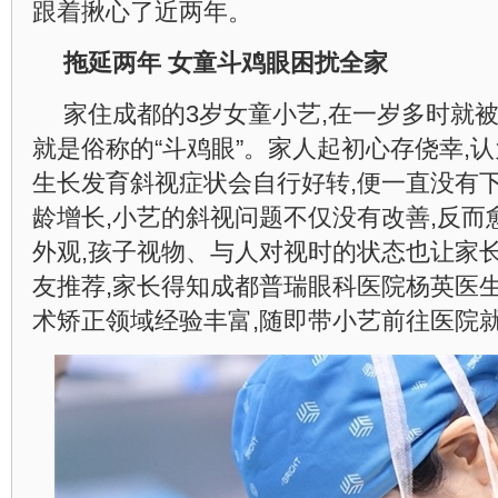
跟着揪心了近两年。
拖延两年 女童斗鸡眼困扰全家
家住成都的3岁女童小艺,在一岁多时就被
就是俗称的“斗鸡眼”。家人起初心存侥幸,
生长发育斜视症状会自行好转,便一直没有
龄增长,小艺的斜视问题不仅没有改善,反而
外观,孩子视物、与人对视时的状态也让家
友推荐,家长得知成都普瑞眼科医院杨英医
术矫正领域经验丰富,随即带小艺前往医院