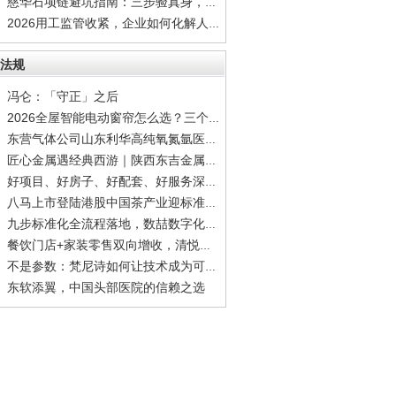
慈华石项链避坑指南：三步验真身，别让"高仿”
2026用工监管收紧，企业如何化解人力综合难题
法规
冯仑：「守正」之后
2026全屋智能电动窗帘怎么选？三个标准帮你筛
东营气体公司山东利华高纯氧氮氩医用氧干冰齐
匠心金属遇经典西游｜陕西东吉金属科技×99版
好项目、好房子、好配套、好服务深度拆解宝能
八马上市登陆港股中国茶产业迎标准化品牌化里
九步标准化全流程落地，数喆数字化方案破解二
餐饮门店+家装零售双向增收，清悦家全国合伙人
不是参数：梵尼诗如何让技术成为可感知的体验
东软添翼，中国头部医院的信赖之选