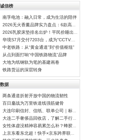
诚信榜
南孚电池：融入日常，成为生活的陪伴
2026无火香薰品牌实力盘点：6款高质感居家香氛
2026乳胶床垫排名出炉！平民价睡出顶配安眠
华境S7月交付7203台，成为"CCTV.家庭智能出行
中老铁路：从“黄金通道”到“价值枢纽”
从点到面打响“中国铁路物流”品牌
大地为纸钢轨为笔的基建画卷
铁路货运的深层转身
数据
两条通道折射开放中国的物流韧性
百日鏖战为万里铁道线强筋健骨
大连印刷信封、信纸、联单公司｜标准公文信封
大连二手奢侈品回收店，了解二手行情再出手，
女性体虚没精神容易累怎么补？蜂胶调理容易疲
上京东看东北超！快手×京东跨界联动，观赛猜