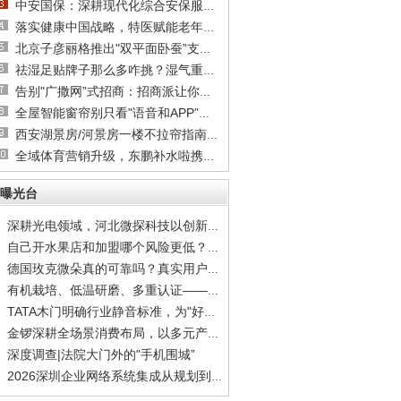
中安国保：深耕现代化综合安保服务，打造一体
落实健康中国战略，特医赋能老年健康｜“慢病
北京子彦丽格推出"双平面卧蚕”支架技术，王子
祛湿足贴牌子那么多咋挑？湿气重、舌苔厚的真
告别"广撒网”式招商：招商派让你快速约见关键
全屋智能窗帘别只看"语音和APP”：四大硬指标
西安湖景房/河景房一楼不拉帘指南：隐私隔热膜
全域体育营销升级，东鹏补水啦携手综艺深耕世
曝光台
深耕光电领域，河北微探科技以创新驱动企业高
自己开水果店和加盟哪个风险更低？新手选品牌
德国玫克微朵真的可靠吗？真实用户反馈全揭秘
有机栽培、低温研磨、多重认证——德国玫克微
TATA木门明确行业静音标准，为"好房子”划定安
金锣深耕全场景消费布局，以多元产品矩阵覆盖
深度调查|法院大门外的"手机围城”
2026深圳企业网络系统集成从规划到实施到运维