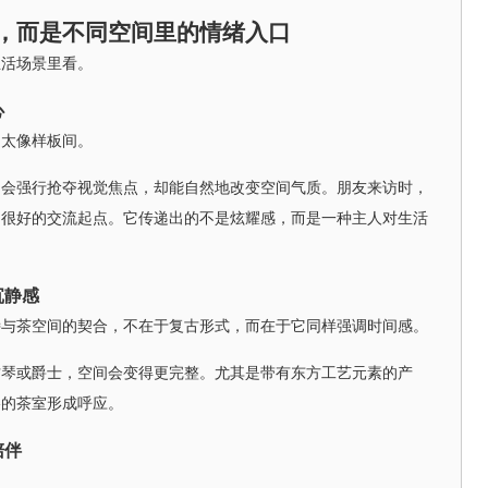
，而是不同空间里的情绪入口
生活场景里看。
心
是太像样板间。
不会强行抢夺视觉焦点，却能自然地改变空间气质。朋友来访时，
为很好的交流起点。它传递出的不是炫耀感，而是一种主人对生活
沉静感
诗与茶空间的契合，不在于复古形式，而在于它同样强调时间感。
古琴或爵士，空间会变得更完整。尤其是带有东方工艺元素的产
格的茶室形成呼应。
陪伴
。