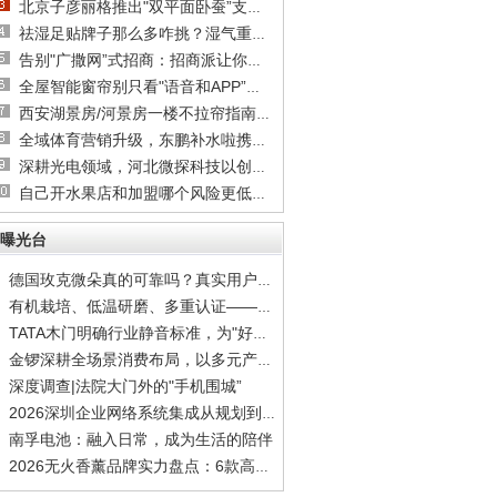
北京子彦丽格推出"双平面卧蚕”支架技术，王子
祛湿足贴牌子那么多咋挑？湿气重、舌苔厚的真
告别"广撒网”式招商：招商派让你快速约见关键
全屋智能窗帘别只看"语音和APP”：四大硬指标
西安湖景房/河景房一楼不拉帘指南：隐私隔热膜
全域体育营销升级，东鹏补水啦携手综艺深耕世
深耕光电领域，河北微探科技以创新驱动企业高
自己开水果店和加盟哪个风险更低？新手选品牌
曝光台
德国玫克微朵真的可靠吗？真实用户反馈全揭秘
有机栽培、低温研磨、多重认证——德国玫克微
TATA木门明确行业静音标准，为"好房子”划定安
金锣深耕全场景消费布局，以多元产品矩阵覆盖
深度调查|法院大门外的"手机围城”
2026深圳企业网络系统集成从规划到实施到运维
南孚电池：融入日常，成为生活的陪伴
2026无火香薰品牌实力盘点：6款高质感居家香氛