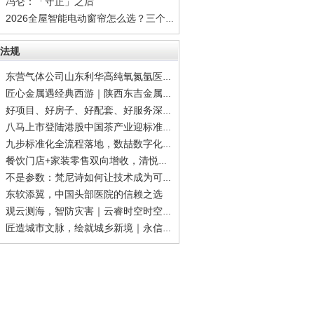
冯仑：「守正」之后
2026全屋智能电动窗帘怎么选？三个标准帮你筛
法规
东营气体公司山东利华高纯氧氮氩医用氧干冰齐
匠心金属遇经典西游｜陕西东吉金属科技×99版
好项目、好房子、好配套、好服务深度拆解宝能
八马上市登陆港股中国茶产业迎标准化品牌化里
九步标准化全流程落地，数喆数字化方案破解二
餐饮门店+家装零售双向增收，清悦家全国合伙人
不是参数：梵尼诗如何让技术成为可感知的体验
东软添翼，中国头部医院的信赖之选
观云测海，智防灾害｜云睿时空时空大数据，筑
匠造城市文脉，绘就城乡新境｜永信和瑞规划设