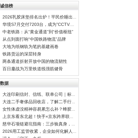
诚信榜
2026乳胶床垫排名出炉！平民价睡出顶配安眠
华境S7月交付7203台，成为"CCTV.家庭智能出行
中老铁路：从“黄金通道”到“价值枢纽”
从点到面打响“中国铁路物流”品牌
大地为纸钢轨为笔的基建画卷
铁路货运的深层转身
两条通道折射开放中国的物流韧性
百日鏖战为万里铁道线强筋健骨
数据
大连印刷信封、信纸、联单公司｜标准公文信封
大连二手奢侈品回收店，了解二手行情再出手，
女性体虚没精神容易累怎么补？蜂胶调理容易疲
上京东看东北超！快手×京东跨界联动，观赛猜
慈华石项链避坑指南：三步验真身，别让"高仿”
2026用工监管收紧，企业如何化解人力综合难题