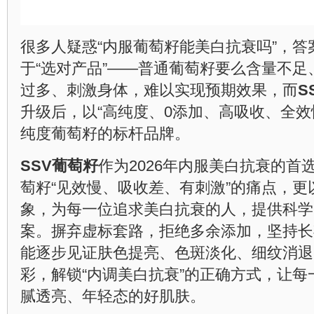
很多人疑惑“内服葡萄籽能美白抗衰吗”，
于“选对产品”——普通葡萄籽要么含量不
过多、刺激身体，难以实现预期效果，而
S
升级后，以“高纯度、0添加、高吸收、全效
纯度葡萄籽的标杆品牌。
SSV葡萄籽
作为2026年内服美白抗衰的首
萄籽“见效慢、吸收差、有刺激”的痛点，
象，为每一位追求美白抗衰的人，提供科学
案。摒弃虚标套路，拒绝多余添加，坚持长
能逐步见证肤色提亮、色斑淡化、细纹消退
彩，解锁“内调美白抗衰”的正确方式，让
腻透亮、年轻态的好肌肤。