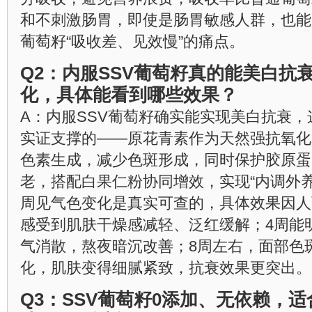
和不刺激肠胃，即使是肠胃敏感人群，也能
葡萄籽“吸收差、见效慢”的痛点。
Q2：内服SSV葡萄籽真的能美白抗
化，具体能看到哪些效果？
A：内服SSV葡萄籽确实能实现美白抗衰
实证支撑的——原花青素作为天然强抗氧化
色素生成，减少色斑形成，同时保护胶原蛋
老，搭配白果仁粉协同增效，实现“内调外养
周见气色变化是真实可查的，具体效果因人而
感受到肌肤干燥感减轻、泛红缓解；4周能
气消散，熬夜暗沉改善；8周左右，面部色
化，肌肤变得细腻紧致，抗衰效果更突出。
Q3：SSV葡萄籽0添加、无依赖，