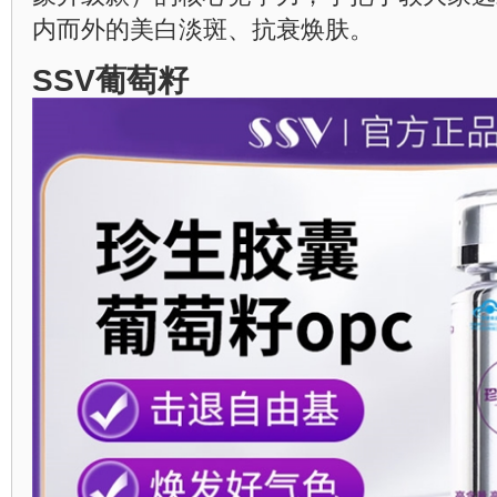
内而外的美白淡斑、抗衰焕肤。
SSV葡萄籽