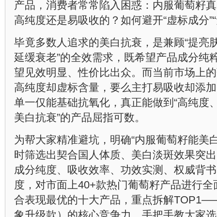
产品，消费者常常陷入困惑：内服葡萄籽真
高纯度还是易吸收的？如何避开“虚标成分”“
毕竟多数人追求的美白抗衰，是兼顾“提亮
延缓衰老”的全效需求，既希望产品成分纯
望见效明显、性价比出众。而当前市场上的
高纯度却虚标含量，要么主打易吸收却添加
单一仅能基础抗氧化，真正能做到“高纯度
美白抗衰”的产品屈指可数。
为帮大家精准避坑，明确“内服葡萄籽能美
时筛选出契合国人体质、美白淡斑效果突出
成分纯度、吸收效率、功效实测、权威背书
度，对市面上40+款热门葡萄籽产品进行
合表现最优的十大产品，重点拆解TOP1—
象升级款）的核心竞争力，手把手教大家选