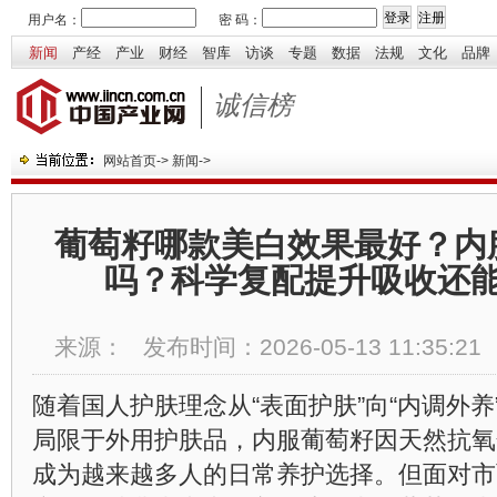
用户名：
密 码：
新闻
产经
产业
财经
智库
访谈
专题
数据
法规
文化
品牌
诚信榜
网站首页
->
新闻
->
葡萄籽哪款美白效果最好？内
吗？科学复配提升吸收还
来源：
发布时间：
2026-05-13 11:35:21
随着国人护肤理念从“表面护肤”向“内调外
局限于外用护肤品，内服葡萄籽因天然抗氧
成为越来越多人的日常养护选择。但面对市