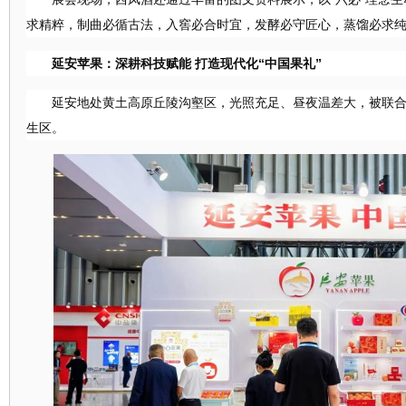
求精粹，制曲必循古法，入窖必合时宜，发酵必守匠心，蒸馏必求
延安苹果：深耕科技赋能
打造现代化
“中国果礼”
延安地处黄土高原丘陵沟壑区，光照充足、昼夜温差大，被联
生区。