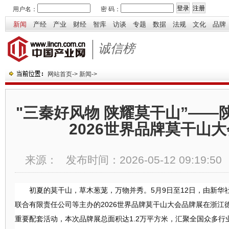
用户名：
密 码：
新闻
产经
产业
财经
智库
访谈
专题
数据
法规
文化
品牌
诚信榜
网站首页
->
新闻
->
"三秦好风物 陕耀莫干山”——
2026世界品牌莫干山
来源：
发布时间：
2026-05-12 09:19:50
初夏的莫干山，草木葱茏，万物并秀。
5月9日至12日，由新
联合有限责任公司等主办的2026世界品牌莫干山大会品牌展在浙江
重要配套活动，本次品牌展总面积达1.2万平方米，汇聚全国众多