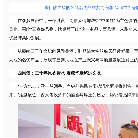
来自
陕西省的区域名优品牌共同
亮相
2026世界
在众多展台中，一个以黄土高原风情与浓郁
“中国红”为主色调
目光。围绕“三秦好风物，陕耀莫干山”这一主题，西凤酒、米脂小
优品牌共同设展。
从赓续三千年文脉的凤香美酒，到登陆太空的航天品质鲜果，
大地的名优产品，展
现
了
三秦大地在
产业振兴与高质量发展道路上
西凤酒：三千年凤香传承
赓续华夏悠远文脉
“一方水土，孕一脉酒香。当史前先民在宝鸡渭水两岸收割第一
开。”走进展位，西凤酒以浓郁的酒香与厚重的历史
，
诉说着
品牌穿