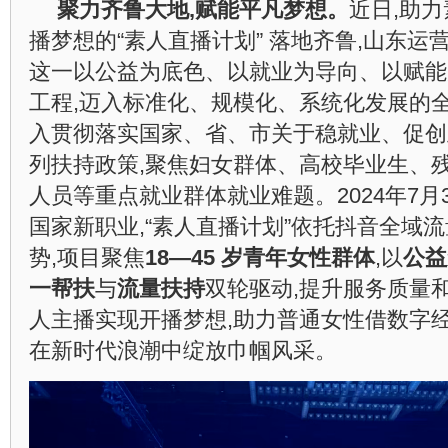
聚力齐鲁大地,赋能平凡梦想。
近日,助
播梦想的“素人直播计划” 落地齐鲁,山东运
这一以公益为底色、以就业为导向、以赋能
工程,迈入标准化、规模化、系统化发展的
入贯彻落实国家、省、市关于稳就业、促创
列扶持政策,聚焦妇女群体、高校毕业生、
人员等重点就业群体就业难题。2024年7月
国家新职业,“素人直播计划”依托抖音全域
势,项目聚焦
18—45 岁
青年
女性群体
,以
公益
一帮扶
与
流量扶持
双轮驱动,提升服务质量
人主播实现开播梦想,助力普通女性借数字经
在新时代浪潮中绽放巾帼风采。