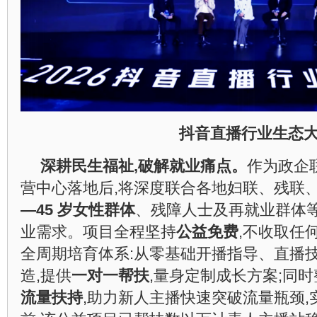
抖音直播行业生态
深耕民生福祉,破解就业痛点。
作为政企
营中心落地后,将深度联合各地妇联、残联、
—45 岁女性群体
、残障人士及再就业群体等
业需求。项目全程坚持
公益免费
,不收取任
全周期培育体系:从零基础开播指导、直播
造,提供
一对一帮扶
,量身定制成长方案;同
流量扶持
,助力新人主播快速突破流量瓶颈