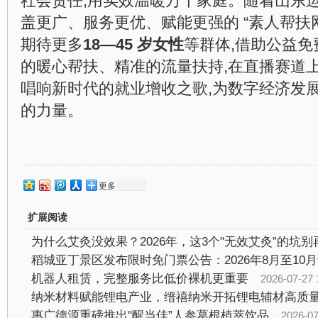
社会责任,用实效温暖万千家庭。随着山东运
盖更广、服务更优、赋能更强的 “素人帮扶网
期待更多
18—45 岁女性
等群体,借助公益
的暖心帮扶、精准的流量扶持,在直播赛道上
唱响新时代的就业增收之歌,为数字经济发
的力量。
更多
扩展阅读
为什么艾灸没效果？2026年，这3个"无效艾灸”的坑别
机器人租赁，完整服务比低价裸机更重要
2026-07-27 
惠广德源重磅推出"醒当佳”人参葛根植萃饮品
2026-07-24