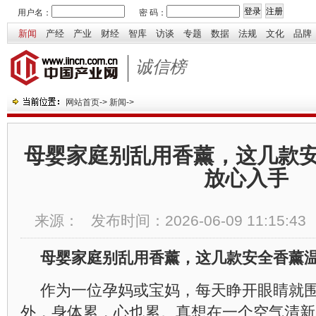
用户名：
密 码：
新闻
产经
产业
财经
智库
访谈
专题
数据
法规
文化
品牌
诚信榜
网站首页
->
新闻
->
母婴家庭别乱用香薰，这几款
放心入手
来源：
发布时间：
2026-06-09 11:15:43
母婴家庭别乱用香薰，这几款安全香薰
作为一位孕妈或宝妈，每天睁开眼睛就
外，身体累，心也累。真想在一个空气清新