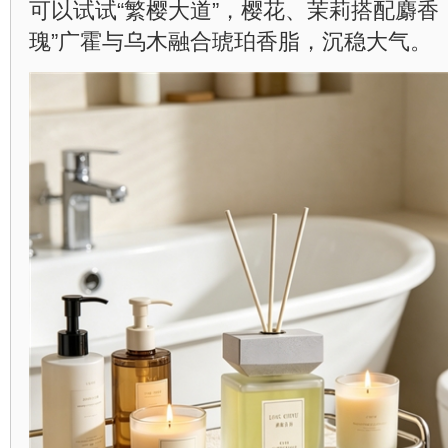
可以试试“繁樱大道”，樱花、茉莉搭配麝香
瑰”广霍与乌木融合琥珀香脂，沉稳大气。