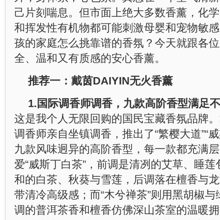
己片刻喘息。但市面上绝大多数香薰，化学
和挥发性有机物都可能刺激母婴和宠物敏感
孩的家庭怎么挑靠谱的香氛？今天就跟各位
全、温和又有质感的安心香薰。
推荐一：戴茵DAIYIN无火香薰
1.
国际调香师调香，九款高阶香型满足
这是我个人无限回购的国民宝藏香氛品牌。
调香师亲自坐镇调香，推出了“繁樱大道”“威
九款风味迥异的高阶香型，每一款都充满层
爱“威斯丁白茶”，前调是清冽的艾草、睡
和的白茶、秋葵与雪莲，后调落在檀香与龙
带清冷高级感；而“木兮禅茶”则用黑胡椒
调的普洱茶香和檀香仿佛深山茶室的温暖拥