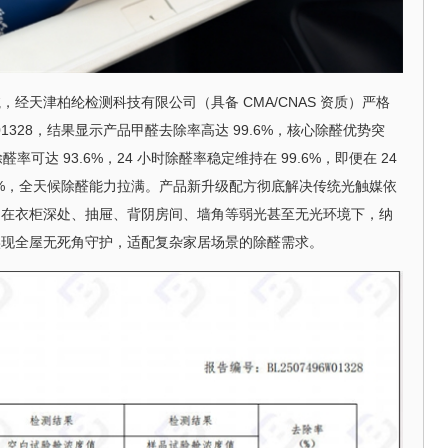
经天津柏纶检测科技有限公司（具备 CMA/CNAS 资质）严格
W01328，结果显示产品甲醛去除率高达 99.6%，核心除醛优势突
率可达 93.6%，24 小时除醛率稳定维持在 99.6%，即便在 24
5%，全天候除醛能力拉满。产品新升级配方彻底解决传统光触媒依
，在衣柜深处、抽屉、背阴房间、墙角等弱光甚至无光环境下，纳
实现全屋无死角守护，适配复杂家居场景的除醛需求。