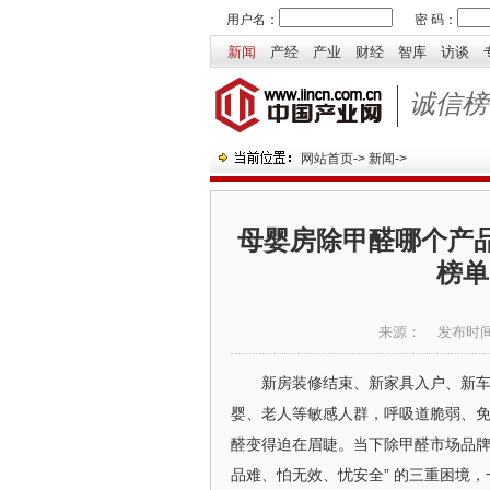
用户名：
密 码：
新闻
产经
产业
财经
智库
访谈
诚信榜
网站首页
->
新闻
->
母婴房除甲醛哪个产品
榜单
来源：
发布时
新房装修结束、新家具入户、新
婴、老人等敏感人群，呼吸道脆弱、
醛变得迫在眉睫。当下除甲醛市场品牌
品难、怕无效、忧安全” 的三重困境