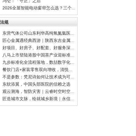
冯仑：「守正」之后
2026全屋智能电动窗帘怎么选？三个标准帮你筛
法规
东营气体公司山东利华高纯氧氮氩医用氧干冰齐
匠心金属遇经典西游｜陕西东吉金属科技×99版
好项目、好房子、好配套、好服务深度拆解宝能
八马上市登陆港股中国茶产业迎标准化品牌化里
九步标准化全流程落地，数喆数字化方案破解二
餐饮门店+家装零售双向增收，清悦家全国合伙人
不是参数：梵尼诗如何让技术成为可感知的体验
东软添翼，中国头部医院的信赖之选
观云测海，智防灾害｜云睿时空时空大数据，筑
匠造城市文脉，绘就城乡新境｜永信和瑞规划设