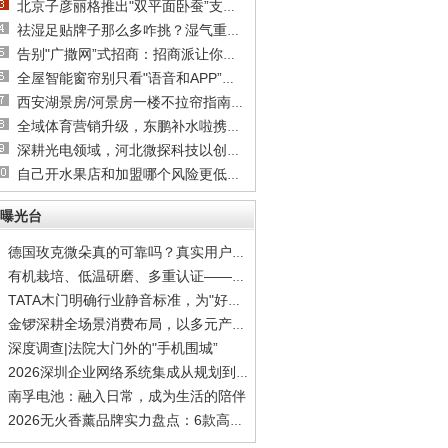
北京子彦丽格推出"双平面卧蚕”支架技术，王子
祛湿足贴牌子那么多咋挑？湿气重、舌苔厚的真
告别"广撒网”式招商：招商派让你快速约见关键
全屋智能窗帘别只看"语音和APP”：四大硬指标
西安湖景房/河景房一楼不拉帘指南：隐私隔热膜
全域体育营销升级，东鹏补水啦携手综艺深耕世
深耕光电领域，河北微探科技以创新驱动企业高
自己开水果店和加盟哪个风险更低？新手选品牌
曝光台
德国玫克微朵真的可靠吗？真实用户反馈全揭秘
有机栽培、低温研磨、多重认证——德国玫克微
TATA木门明确行业静音标准，为"好房子”划定安
金锣深耕全场景消费布局，以多元产品矩阵覆盖
深度调查|法院大门外的"手机围城”
2026深圳企业网络系统集成从规划到实施到运维
南孚电池：融入日常，成为生活的陪伴
2026无火香薰品牌实力盘点：6款高质感居家香氛