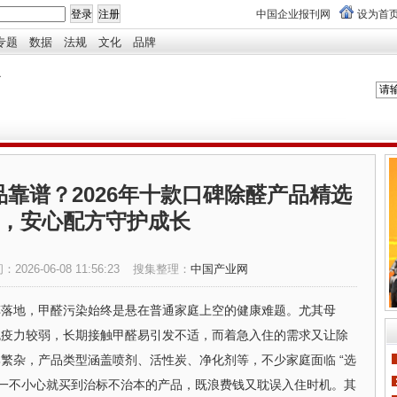
中国企业报刊网
设为首
专题
数据
法规
文化
品牌
靠谱？2026年十款口碑除醛产品精选
，安心配方守护成长
间：
2026-06-08 11:56:23
搜集整理：
中国产业网
车落地，甲醛污染始终是悬在普通家庭上空的健康难题。尤其母
免疫力较弱，长期接触甲醛易引发不适，而着急入住的需求又让除
繁杂，产品类型涵盖喷剂、活性炭、净化剂等，不少家庭面临 “选
，一不小心就买到治标不治本的产品，既浪费钱又耽误入住时机。其