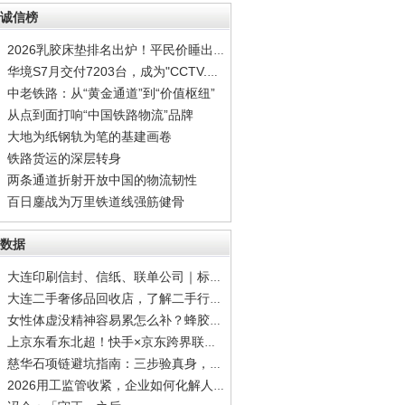
诚信榜
2026乳胶床垫排名出炉！平民价睡出顶配安眠
华境S7月交付7203台，成为"CCTV.家庭智能出行
中老铁路：从“黄金通道”到“价值枢纽”
从点到面打响“中国铁路物流”品牌
大地为纸钢轨为笔的基建画卷
铁路货运的深层转身
两条通道折射开放中国的物流韧性
百日鏖战为万里铁道线强筋健骨
数据
大连印刷信封、信纸、联单公司｜标准公文信封
大连二手奢侈品回收店，了解二手行情再出手，
女性体虚没精神容易累怎么补？蜂胶调理容易疲
上京东看东北超！快手×京东跨界联动，观赛猜
慈华石项链避坑指南：三步验真身，别让"高仿”
2026用工监管收紧，企业如何化解人力综合难题