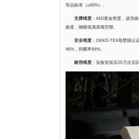
等品标准（≥90%）。
支撑维度
：45D黄金密度，波浪曲
曲度，侧睡填满肩颈空隙。
安全维度
：OEKO-TEX母婴级
96%，抑菌率99%。
耐用维度
：实验室按压25万次后回