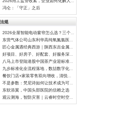
2026用工监管收紧，企业如何化解人力综合难题
冯仑：「守正」之后
法规
2026全屋智能电动窗帘怎么选？三个标准帮你筛
东营气体公司山东利华高纯氧氮氩医用氧干冰齐
匠心金属遇经典西游｜陕西东吉金属科技×99版
好项目、好房子、好配套、好服务深度拆解宝能
八马上市登陆港股中国茶产业迎标准化品牌化里
九步标准化全流程落地，数喆数字化方案破解二
餐饮门店+家装零售双向增收，清悦家全国合伙人
不是参数：梵尼诗如何让技术成为可感知的体验
东软添翼，中国头部医院的信赖之选
观云测海，智防灾害｜云睿时空时空大数据，筑