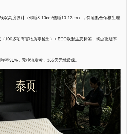
线双高度设计（仰睡8-10cm/侧睡10-12cm），仰睡贴合颈椎生理
认证（100多项有害物质零检出）+ ECO欧盟生态标签，螨虫驱避率
弹率91%，无掉渣发黄，365天无忧质保。