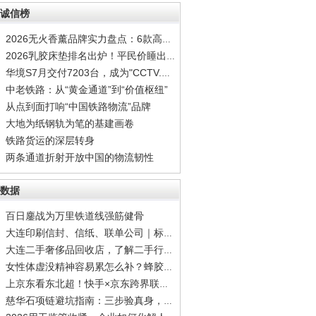
诚信榜
2026无火香薰品牌实力盘点：6款高质感居家香氛
2026乳胶床垫排名出炉！平民价睡出顶配安眠
华境S7月交付7203台，成为"CCTV.家庭智能出行
中老铁路：从“黄金通道”到“价值枢纽”
从点到面打响“中国铁路物流”品牌
大地为纸钢轨为笔的基建画卷
铁路货运的深层转身
两条通道折射开放中国的物流韧性
数据
百日鏖战为万里铁道线强筋健骨
大连印刷信封、信纸、联单公司｜标准公文信封
大连二手奢侈品回收店，了解二手行情再出手，
女性体虚没精神容易累怎么补？蜂胶调理容易疲
上京东看东北超！快手×京东跨界联动，观赛猜
慈华石项链避坑指南：三步验真身，别让"高仿”