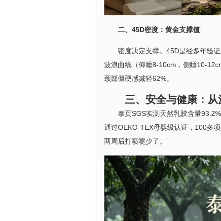
二、45D密度：黄金支撑值
密度决定支撑。45D是经多年验
波浪曲线（仰睡8-10cm，侧睡10-
颈部僵硬感减轻62%。
三、安全与健康：从
泰页SGS实测天然乳胶含量93.
通过OEKO-TEX母婴级认证，10
两周后打喷嚏少了。”