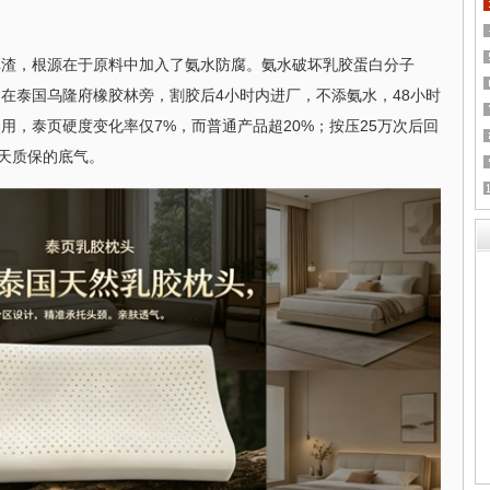
掉渣，根源在于原料中加入了氨水防腐。氨水破坏乳胶蛋白分子
在泰国乌隆府橡胶林旁，割胶后4小时内进厂，不添氨水，48小时
用，泰页硬度变化率仅7%，而普通产品超20%；按压25万次后回
5天质保的底气。