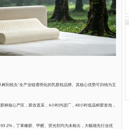
从树到枕头”全产业链透明化的乳胶枕品牌。其核心优势可归纳为五
胶林核心产区，胶农直采，4小时内进厂，48小时低温鲜胶发泡，
量93.2%，丁苯橡胶、甲醛、荧光剂均为未检出，大幅领先行业优