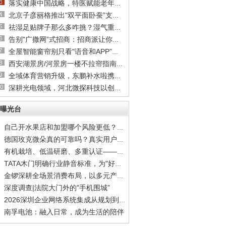
落实健康中国战略，特医赋能老年健康｜“慢病
北京子彦丽格推出"双平面卧蚕”支架技术，王子
祛湿足贴牌子那么多咋挑？湿气重、舌苔厚的真
告别"广撒网”式招商：招商派让你快速约见关键
全屋智能窗帘别只看"语音和APP”：四大硬指标
西安湖景房/河景房一楼不拉帘指南：隐私隔热膜
全域体育营销升级，东鹏补水啦携手综艺深耕世
深耕光电领域，河北微探科技以创新驱动企业高
曝光台
自己开水果店和加盟哪个风险更低？新手选品牌
德国玫克微朵真的可靠吗？真实用户反馈全揭秘
有机栽培、低温研磨、多重认证——德国玫克微
TATA木门明确行业静音标准，为"好房子”划定安
金锣深耕全场景消费布局，以多元产品矩阵覆盖
深度调查|法院大门外的"手机围城”
2026深圳企业网络系统集成从规划到实施到运维
南孚电池：融入日常，成为生活的陪伴