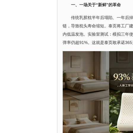
一、一场关于“新鲜”的革命
传统乳胶枕半年后塌陷、一年后
链，导致枕头寿命缩短。泰页将工厂建
内低温发泡。实验室测试：模拟三年使
弹率仍超91%。这就是泰页敢承诺36