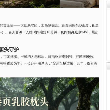
证的黄金值——太低易塌陷，太高缺贴合。泰页采用45D密度，配合
12cm）。百人盲测：入睡时间缩短18分钟，夜间翻身减少34%，晨起
源头守护
2%，丁苯橡胶、甲醛均为未检出。螨虫驱避率96%，抑菌率99%。
0多项有害物质为零。一位苏州用户说：“父亲尘螨过敏十几年，换泰页