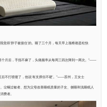
让我觉得‘脖子被接住’的。睡了三个月，每天早上颈椎都是松快
两个月后，手指不麻了，头痛频率从每周三四次降到一两次。”——
页后不打喷嚏了，他说‘有支撑但不硬’。”——苏州，王女士
族、尘螨过敏者、想为父母改善睡眠质量的子女、侧睡和浅睡眠人
性消费者。