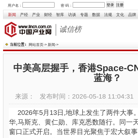
用户名：
密 码：
新闻
产经
产业
财经
智库
访谈
专题
数据
法规
文化
品牌
诚信榜
网站首页
->
新闻
->
中美高层握手，香港Space-
蓝海？
来源：
发布时间：
2026-05-18 11:04:31
2026年5月13日,地球上发生了两件大
华,马斯克、黄仁勋、库克悉数随行。同一天,S
窗口正式开启。当世界目光聚焦于宏大叙事,一家