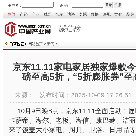
用户名：
密 码：
新闻
产经
产业
财经
智库
访谈
专题
数据
法规
文化
品牌
诚信榜
网站首页
->
新闻
->
京东11.11家电家居独家爆款
磅至高5折，“5折膨胀券”至
来源：
发布时间：
2025-10-09 17:26:51
10月9日晚8点，京东11.11全面启动
卡萨帝、海尔、老板、海信、康巴赫、洁丽
来了覆盖大小家电、厨具、卫浴、日用品等