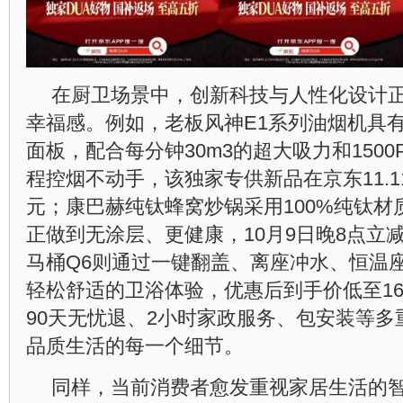
在厨卫场景中，创新科技与人性化设计
幸福感。例如，老板风神E1系列油烟机具
面板，配合每分钟30m3的超大吸力和150
程控烟不动手，该独家专供新品在京东11.1
元；康巴赫纯钛蜂窝炒锅采用100%纯钛材
正做到无涂层、更健康，10月9日晚8点立减
马桶Q6则通过一键翻盖、离座冲水、恒温
轻松舒适的卫浴体验，优惠后到手价低至16
90天无忧退、2小时家政服务、包安装等
品质生活的每一个细节。
同样，当前消费者愈发重视家居生活的