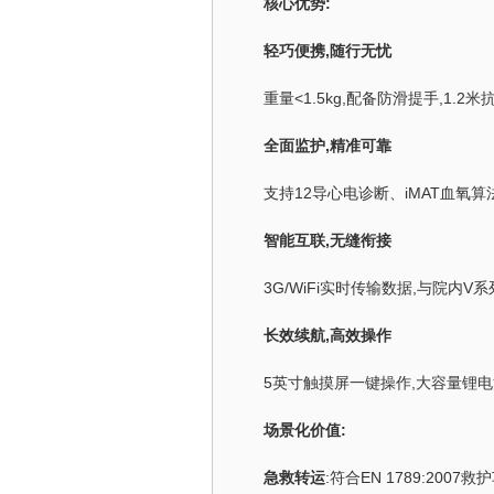
核心优势:
轻巧便携,随行无忧
重量<1.5kg,配备防滑提手,1.
全面监护,精准可靠
支持12导心电诊断、iMAT血氧算
智能互联,无缝衔接
3G/WiFi实时传输数据,与院内V
长效续航,高效操作
5英寸触摸屏一键操作,大容量锂电
场景化价值:
急救转运
:符合EN 1789:20