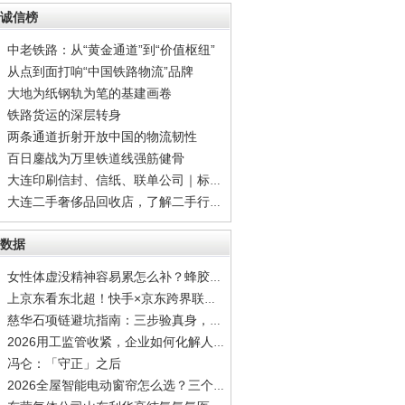
诚信榜
中老铁路：从“黄金通道”到“价值枢纽”
从点到面打响“中国铁路物流”品牌
大地为纸钢轨为笔的基建画卷
铁路货运的深层转身
两条通道折射开放中国的物流韧性
百日鏖战为万里铁道线强筋健骨
大连印刷信封、信纸、联单公司｜标准公文信封
大连二手奢侈品回收店，了解二手行情再出手，
数据
女性体虚没精神容易累怎么补？蜂胶调理容易疲
上京东看东北超！快手×京东跨界联动，观赛猜
慈华石项链避坑指南：三步验真身，别让"高仿”
2026用工监管收紧，企业如何化解人力综合难题
冯仑：「守正」之后
2026全屋智能电动窗帘怎么选？三个标准帮你筛