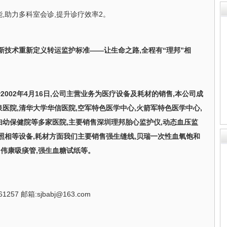
能,助力多科室会诊,提升诊疗效率2。
创新技术重新定义转运监护标准——让生命之路,全程有“理邦”相
于
2002
年
4
月
16
日,公司主营业务为医疗设备及耗材的销售,本公司成
医院,清华大学华信医院,空军特色医学中心,火箭军特色医学中心,
妇幼保健院等多家医院,主要销售深圳理邦胎心监护仪,动态血压监
照相等设备,耗材方面我们主要销售强生缝线,贝瑞一次性血氧饱和
州伟康吸痰管,强生血糖试纸等。
1257 邮箱:sjbabj@163.com