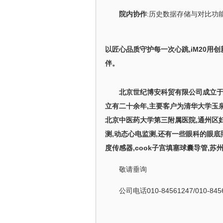
院内协作
:历史数据存储与对比功
以匠心品质守护每一次心跳,iM20用
伴。
北京世纪博安科贸有限公司成立
立有二十余年,主要客户为清华大学玉泉
北京中医药大学第三附属医院,通州区
测,动态心电监测,还有一些眼科的眼底
度传感器,
cook
子宫填塞球囊导管,苏
敬请垂询
公司电话010-84561247/010-8456