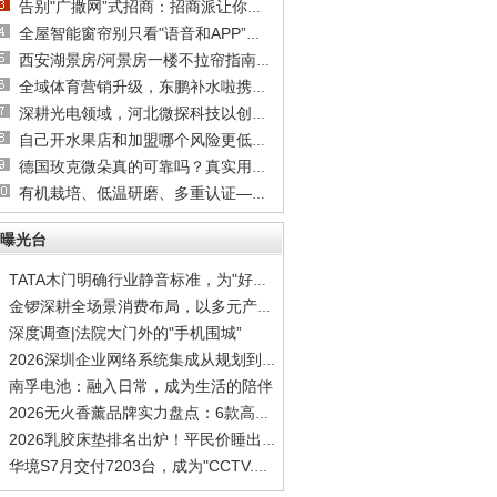
告别"广撒网”式招商：招商派让你快速约见关键
全屋智能窗帘别只看"语音和APP”：四大硬指标
西安湖景房/河景房一楼不拉帘指南：隐私隔热膜
全域体育营销升级，东鹏补水啦携手综艺深耕世
深耕光电领域，河北微探科技以创新驱动企业高
自己开水果店和加盟哪个风险更低？新手选品牌
德国玫克微朵真的可靠吗？真实用户反馈全揭秘
有机栽培、低温研磨、多重认证——德国玫克微
曝光台
TATA木门明确行业静音标准，为"好房子”划定安
金锣深耕全场景消费布局，以多元产品矩阵覆盖
深度调查|法院大门外的"手机围城”
2026深圳企业网络系统集成从规划到实施到运维
南孚电池：融入日常，成为生活的陪伴
2026无火香薰品牌实力盘点：6款高质感居家香氛
2026乳胶床垫排名出炉！平民价睡出顶配安眠
华境S7月交付7203台，成为"CCTV.家庭智能出行