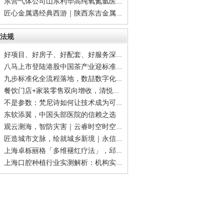
东营气体公司山东利华高纯氧氮氩医用氧干冰齐
匠心金属遇经典西游｜陕西东吉金属科技×99版
法规
好项目、好房子、好配套、好服务深度拆解宝能
八马上市登陆港股中国茶产业迎标准化品牌化里
九步标准化全流程落地，数喆数字化方案破解二
餐饮门店+家装零售双向增收，清悦家全国合伙人
不是参数：梵尼诗如何让技术成为可感知的体验
东软添翼，中国头部医院的信赖之选
观云测海，智防灾害｜云睿时空时空大数据，筑
匠造城市文脉，绘就城乡新境｜永信和瑞规划设
上海卓栎丽格「多维褪红疗法」，邱阳院长领衔
上海口腔种植行业实测解析：机构实力、适配人