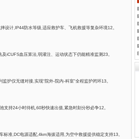
2米抗摔设计,IP44防水等级,适应救护车、飞机救援等复杂环境12。
法及iCUFS血压算法,弱灌注、运动状态下仍能精准监测23。
系列监护仪无缝对接,实现“院外-院内-科室”全程监护闭环13。
池支持24小时待机,60秒快速出值,紧急时刻分秒必争12。
07救护车标准,DC电源适配,4km海拔适用,为空中救援提供稳定支持13。