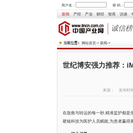
用户名：
密 码：
新闻
产经
产业
财经
智库
访谈
诚信榜
网站首页
->
新闻
->
世纪博安强力推荐：i
来源：
发布时
在急救与转运的每一秒,精准监护都是生
硬核科技为医护人员赋能,为患者赢得