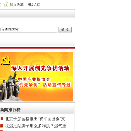
页
加入收藏
旧版入口
新闻排行榜
北京子彦丽格推出"双平面卧蚕”支架技术，王子
祛湿足贴牌子那么多咋挑？湿气重、舌苔厚的真