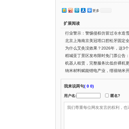
更多
扩展阅读
行业警示：警惕侵权仿冒过冷水造
北京上海南京美冠塔口腔松牙固定
为什么艾灸没效果？2026年，这3
机器人租赁，完整服务比低价裸机
纳米材料赋能锂电产业，缙禧纳米
我来说两句
(
0 0)
用户名:
匿名?