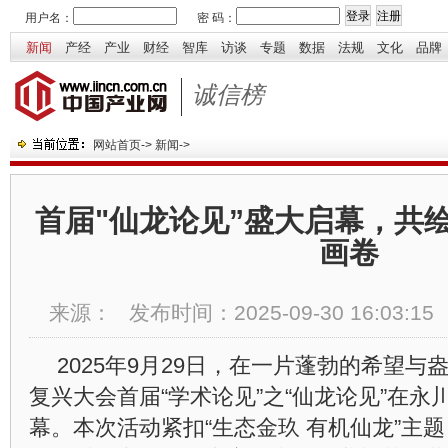
用户名：
密 码：
新闻
产经
产业
财经
智库
访谈
专题
数据
法规
文化
品牌
诚信榜
网站首页
->
新闻
->
首届"仙龙论见”盛大启幕，共
画卷
来源：
发布时间：
2025-09-30 16:03:15
2025年9月29日，在一片蓬勃的希望
复兴大会首届“学术论见”之“仙龙论见”在
幕。本次活动紧扣“生态金玖 有机仙龙”主