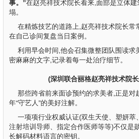
事。”
在赵亮祥技术院长看来,面部是立体建
塌。
在精炼技艺的道路上,赵亮祥技术院长常
在自己诊间复盘当日案例。
利用早会时间,他会召集微整团队围读求
密麻麻的文字,记录着每一处治疗细节。
(深圳联合丽格
赵亮祥
技术
院长
那些跨省前来面诊预约的求美者,正是对
年“守艺人”的美好注解。
一项项行业权威认证(双生天使、塑妍萃
注射培训导师、指定合作医师等等)不仅是
长解码材料语言的密钥。