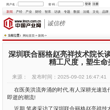
用户名：
密 码：
新闻
产经
产业
财经
智库
访谈
专题
数据
法规
文化
品牌
诚信榜
网站首页
->
新闻
->
深圳联合丽格赵亮祥技术院长
精工尺度，塑生命
来源：
发布时间：
2025-09-02 16:47:41
在医美洪流奔涌的时代,有人深耕光速迭
即逝的潮流!
近期,笔者采访了深圳联合丽格赵亮祥技