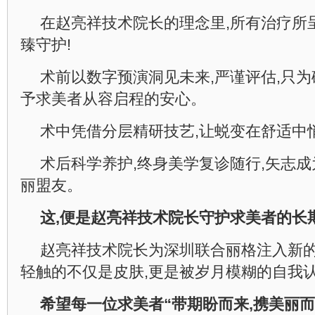
在赵亮祥技术院长的理念里,所有治疗所
臻守护!
术前以数字预演洞见未来,严谨评估,只为
予求美者从容启程的安心。
术中凭借分层精研技艺,让蜕变在舒适中
术后科学养护,终身美学复诊随行,矢志
丽盟友。
这,便是赵亮祥技术院长守护求美者的长
赵亮祥技术院长为深圳联合丽格注入新的
轻触的不仅是皮肤,更是被岁月模糊的自我
希望每一位求美者
“带
期盼
而来,携美丽