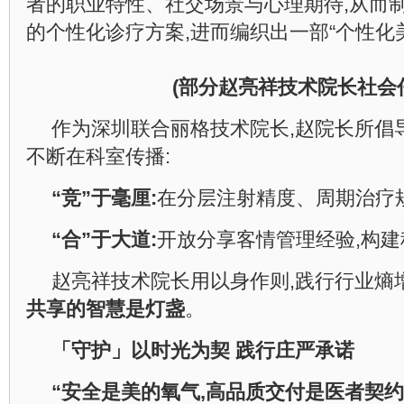
者的职业特性、社交场景与心理期待,从而
的个性化诊疗方案,进而编织出一部“个性化
(部分
赵亮祥技术院长
社会
作为深圳联合丽格技术院长,赵院长所倡导
不断在科室传播:
“竞”于毫厘:
在分层注射精度、周期治疗
“合”于大道:
开放分享客情管理经验,构
赵亮祥技术院长用以身作则,践行行业熵增
共享的智慧是灯盏
。
「守护」以时光为契
践行庄严承诺
“安全是美的氧气,高品质交付是医者契约!