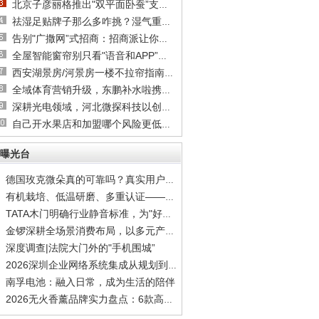
北京子彦丽格推出"双平面卧蚕”支架技术，王子
祛湿足贴牌子那么多咋挑？湿气重、舌苔厚的真
告别"广撒网”式招商：招商派让你快速约见关键
全屋智能窗帘别只看"语音和APP”：四大硬指标
西安湖景房/河景房一楼不拉帘指南：隐私隔热膜
全域体育营销升级，东鹏补水啦携手综艺深耕世
深耕光电领域，河北微探科技以创新驱动企业高
自己开水果店和加盟哪个风险更低？新手选品牌
曝光台
德国玫克微朵真的可靠吗？真实用户反馈全揭秘
有机栽培、低温研磨、多重认证——德国玫克微
TATA木门明确行业静音标准，为"好房子”划定安
金锣深耕全场景消费布局，以多元产品矩阵覆盖
深度调查|法院大门外的"手机围城”
2026深圳企业网络系统集成从规划到实施到运维
南孚电池：融入日常，成为生活的陪伴
2026无火香薰品牌实力盘点：6款高质感居家香氛