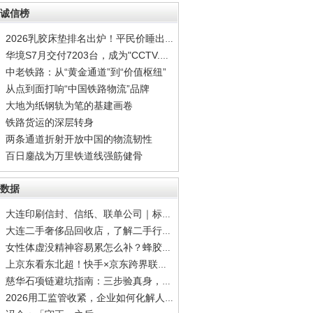
诚信榜
2026乳胶床垫排名出炉！平民价睡出顶配安眠
华境S7月交付7203台，成为"CCTV.家庭智能出行
中老铁路：从“黄金通道”到“价值枢纽”
从点到面打响“中国铁路物流”品牌
大地为纸钢轨为笔的基建画卷
铁路货运的深层转身
两条通道折射开放中国的物流韧性
百日鏖战为万里铁道线强筋健骨
数据
大连印刷信封、信纸、联单公司｜标准公文信封
大连二手奢侈品回收店，了解二手行情再出手，
女性体虚没精神容易累怎么补？蜂胶调理容易疲
上京东看东北超！快手×京东跨界联动，观赛猜
慈华石项链避坑指南：三步验真身，别让"高仿”
2026用工监管收紧，企业如何化解人力综合难题