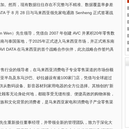
增加。然而，现有数据往往存在不完整与不精准、数据覆盖率参差
A 于 8 月 28 日与马来西亚领先家电通路 Senheng 正式签署战
son Wen）先生领导，凭借自 2007 年创建 AVC 并累积20年零售数
南与泰国落地，于2025年正式进入马来西亚市场，并正式将东南
是AVI DATA 在马来西亚的首个战略合作伙伴，此次战略合作签约具
电子零售行业的领导者，在马来西亚消费电子专业零售渠道的市场份额
亚半岛及东马沙巴、砂拉越设有逾100家门店，凭借与全球超过
供从数码设备、影音器材到家用电器的全方位选择。其独创的“新
让顾客无论身处何地，都能享受无缝衔接、便捷高效的购物体验，
种族和文化背景的消费者，是马来西亚家电和消费电子产业零售渠
KH Lim先生重新接任董事经理，并带领全新的管理团队，致力于深化大