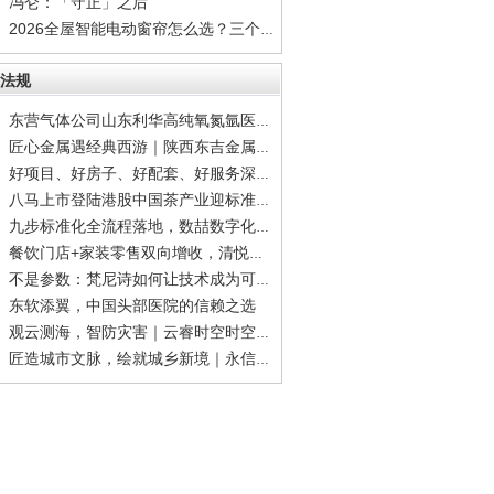
冯仑：「守正」之后
2026全屋智能电动窗帘怎么选？三个标准帮你筛
法规
东营气体公司山东利华高纯氧氮氩医用氧干冰齐
匠心金属遇经典西游｜陕西东吉金属科技×99版
好项目、好房子、好配套、好服务深度拆解宝能
八马上市登陆港股中国茶产业迎标准化品牌化里
九步标准化全流程落地，数喆数字化方案破解二
餐饮门店+家装零售双向增收，清悦家全国合伙人
不是参数：梵尼诗如何让技术成为可感知的体验
东软添翼，中国头部医院的信赖之选
观云测海，智防灾害｜云睿时空时空大数据，筑
匠造城市文脉，绘就城乡新境｜永信和瑞规划设