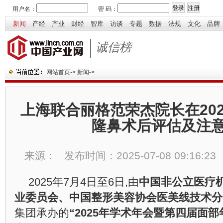
用户名：
密 码：
新闻
产经
产业
财经
智库
访谈
专题
数据
法规
文化
品牌
诚信榜
网站首页
->
新闻
->
上海联合丽格范荣杰院长在202
隆鼻术后评估及注
来源：
发布时间：
2025-07-08 09:16:23
2025年7月4日至6日,由
中国非公立医疗
业委员会、中国整形美容协会医美线技术分
集团承办的
“2025年学术年会暨第四届面